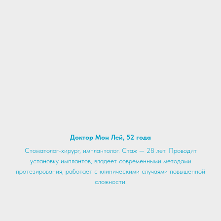
Доктор Мон Лей, 52 года
до 80% дешевле
Стоматолог-хирург, имплантолог. Стаж — 28 лет. Проводит
Российских клиник
установку имплантов, владеет современными методами
протезирования, работает с клиническими случаями повышенной
Выбираете, какой вариант
сложности.
лучше подойдёт вам?
Оставьте заявку по кнопке ниже —