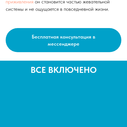
приживления
он становится частью жевательной
Врач изучит фото и подготовит
системы и не ощущается в повседневной жизни.
предварительный план лечения в течение часа.
Бесплатная консультация в
мессенджере
ВСЕ ВКЛЮЧЕНО
Отправить фото в Max
Отправить фото в Telegram