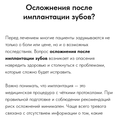
Имплант Dentium SuperLine в России
Осложнения после
от 60 000
имплантации зубов?
Имплант Dentium SuperLine в клинике
Жуйкан от 28 000
Коронка из диоксида циркония в России
от 22 000
Перед лечением многие пациенты задумываются не
Коронка из диоксида циркония
только о боли или цене, но и о возможных
в клинике Жуйкан от 8 900
последствиях. Вопрос
осложнения после
И это я гарантирую лично:
имплантации зубов
возникает из опасения
Чжан Вэй (Саша)
навредить здоровью и столкнуться с проблемами,
Директор Медицинского Центра Жуйкан
которые сложно будет исправить.
Важно понимать, что имплантация — это
медицинская процедура с чёткими протоколами. При
правильной подготовке и соблюдении рекомендаций
риск осложнений минимален. Чаще всего тревога
связана с отсутствием информации о том, какие