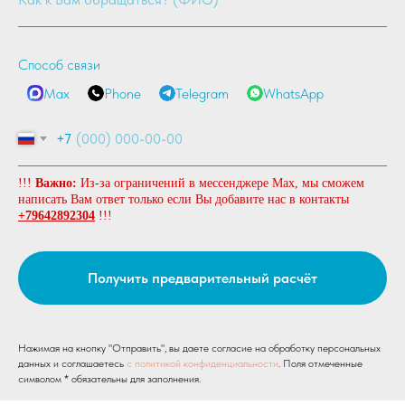
Способ связи
Max
Phone
Telegram
WhatsApp
+7
!!!
Важно:
Из-за ограничений в мессенджере Max, мы сможем
написать Вам ответ только если Вы добавите нас в контакты
+79642892304
!!!
Сравните стоимость коронок и
Получить предварительный расчёт
имплантов в Китае и в России
Коронка сплав титан с керамическим
покрытием в России от 12 000
Нажимая на кнопку "Отправить", вы даете согласие на обработку персональных
данных и соглашаетесь
c политикой конфиденциальности
. Поля отмеченные
Коронка сплав титан с керамическим
символом * обязательны для заполнения.
покрытием в клинике Жуйкан от 3 000