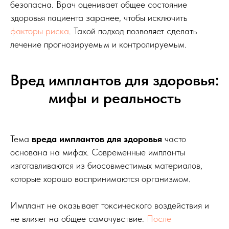
безопасна. Врач оценивает общее состояние
здоровья пациента заранее, чтобы исключить
факторы риска
. Такой подход позволяет сделать
лечение прогнозируемым и контролируемым.
Вред имплантов для здоровья:
мифы и реальность
Тема
вреда имплантов для здоровья
часто
Нет панорамного снимка или
основана на мифах. Современные импланты
КТ? Не проблема.
изготавливаются из биосовместимых материалов,
которые хорошо воспринимаются организмом.
Для предварительного расчёта достаточно
обычного фото зубов, сделанного на телефон.
Просто сделайте 2–3 подробных снимка
Имплант не оказывает токсического воздействия и
(спереди и по бокам, верхнюю и нижнюю
челюсть) и отправьте нам в WhatsApp или
не влияет на общее самочувствие.
После
Telegram.