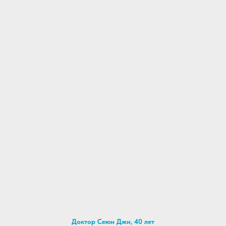
мы рассчитаем стоимость,
подберём варианты и организуем
стоматологический тур!
Доктор Сеюн Джи, 40 лет